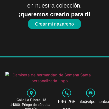
en nuestra colección,
¡queremos crearlo para ti!
Crear mi nazareno
Calle La Ribera, 18
646 268
info@elpenitente
14800, Priego de córdoba -