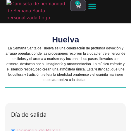
0
CAMISETAS POR CIUDAD
TODOS LOS PRODUCTOS
DISEÑA TU HERMANDAD
Huelva
La Semana Santa de Huelva es una celebración de profunda devoción y
arraigo popular, donde las procesiones recorren la ciudad entre el fervor de
los fieles y el aroma a marismas y incienso. Los pasos, llevados con
esmero, destacan por su imaginería y ornamentación. La música cofrade y
el silencio respetuoso crean una atmósfera única. Esta festividad, que une
fe, cultura y tradición, refleja la identidad onubense y el espíritu marinero
que caracteriza a la ciudad.
Día de salida
Domingo de Ramos