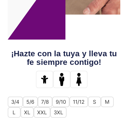
¡Hazte con la tuya y lleva tu
fe siempre contigo!
3/4
5/6
7/8
9/10
11/12
S
M
L
XL
XXL
3XL