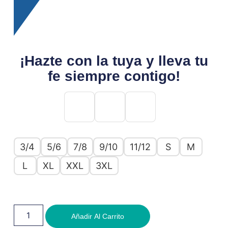
¡Hazte con la tuya y lleva tu
fe siempre contigo!
3/4
5/6
7/8
9/10
11/12
S
M
L
XL
XXL
3XL
Añadir Al Carrito